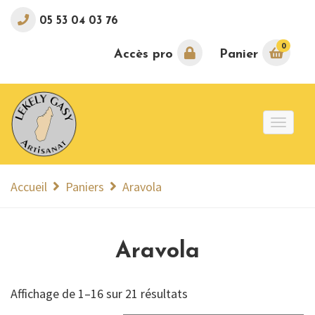
05 53 04 03 76
0
Accès pro
Panier
Toggle
naviga
Accueil
Paniers
Aravola
Aravola
Affichage de 1–16 sur 21 résultats