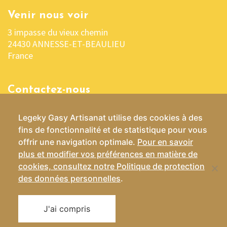
Venir nous voir
3 impasse du vieux chemin
24430 ANNESSE-ET-BEAULIEU
France
Contactez-nous
05 53 04 03 76 ou 06 07 37 70 29
Legeky Gasy Artisanat utilise des cookies à des
contact@lekelygasy-artisanat.fr
fins de fonctionnalité et de statistique pour vous
offrir une navigation optimale.
Pour en savoir
plus et modifier vos préférences en matière de
cookies, consultez notre Politique de protection
Conditions Générales de Vente
des données personnelles
.
Mentions légales
Politique de confidentialité
J'ai compris
Site créé par IRCF