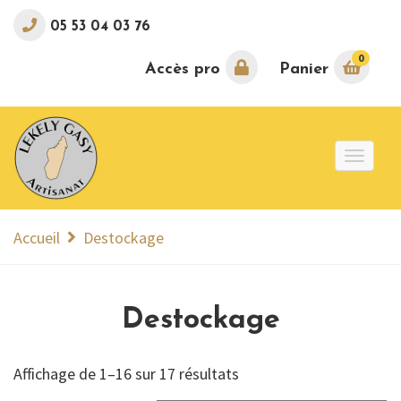
05 53 04 03 76
0
Accès pro
Panier
Toggle
naviga
Accueil
Destockage
Destockage
Affichage de 1–16 sur 17 résultats