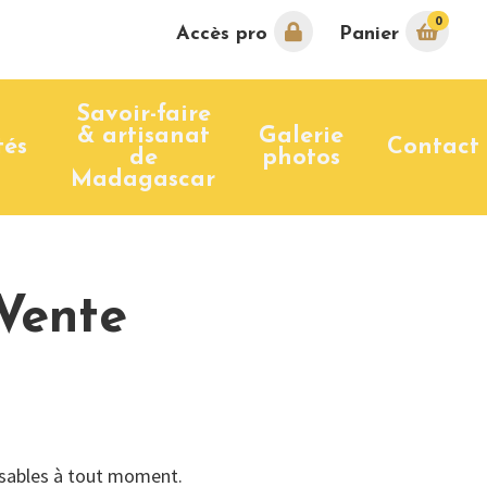
0
Accès pro
Panier
Savoir-faire
& artisanat
Galerie
tés
Contact
de
photos
Madagascar
Vente
évisables à tout moment.