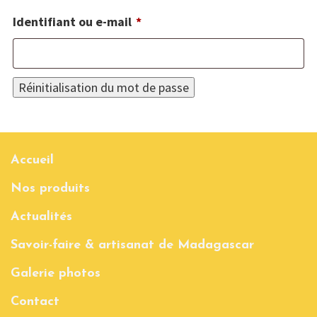
Obligatoire
Identifiant ou e-mail
*
Réinitialisation du mot de passe
Accueil
Nos produits
Actualités
Savoir-faire & artisanat de Madagascar
Galerie photos
Contact