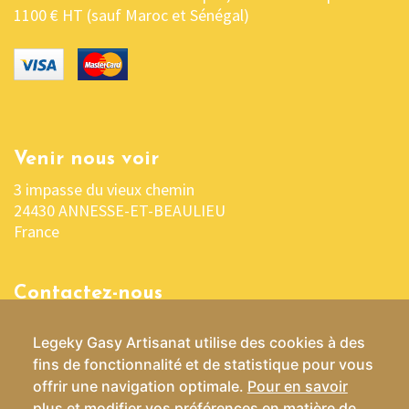
1100 € HT (sauf Maroc et Sénégal)
Venir nous voir
3 impasse du vieux chemin
24430 ANNESSE-ET-BEAULIEU
France
Contactez-nous
05 53 04 03 76 ou 06 07 37 70 29
Legeky Gasy Artisanat utilise des cookies à des
contact@lekelygasy-artisanat.fr
fins de fonctionnalité et de statistique pour vous
offrir une navigation optimale.
Pour en savoir
plus et modifier vos préférences en matière de