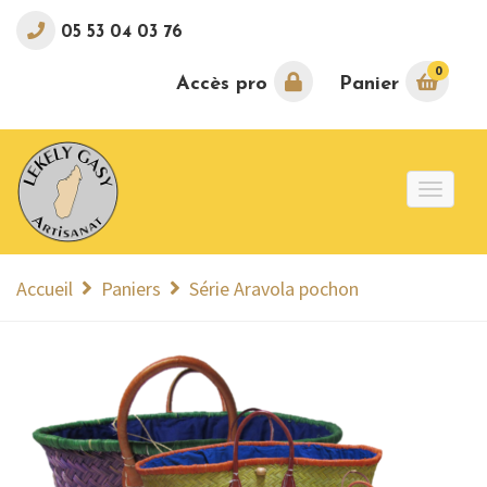
05 53 04 03 76
0
Accès pro
Panier
Toggle
naviga
Accueil
Paniers
Série Aravola pochon