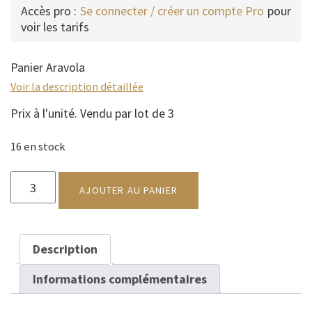
Accès pro :
Se connecter / créer un compte Pro
pour
voir les tarifs
Panier Aravola
Voir la description détaillée
Prix à l'unité. Vendu par lot de 3
16 en stock
quantité
de
AJOUTER AU PANIER
Panier
Aravola
épi
Description
de
blé
Informations complémentaires
GM