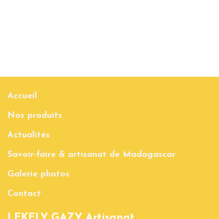
Accueil
Nos produits
Actualités
Savoir-faire & artisanat de Madagascar
Galerie photos
Contact
LEKELY GAZY Artisanat