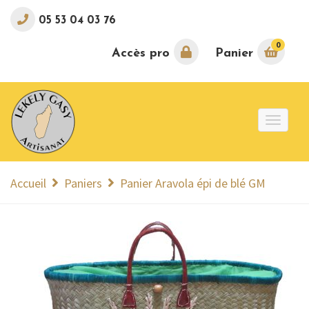
05 53 04 03 76
0
Accès pro
Panier
Toggle
naviga
Accueil
Paniers
Panier Aravola épi de blé GM