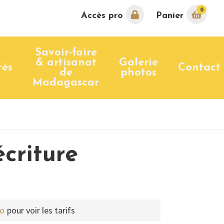
0
Accès pro
Panier
Savoir-faire
& artisanat
Galerie
tés
Contact
de
photos
Madagascar
écriture
ro
pour voir les tarifs