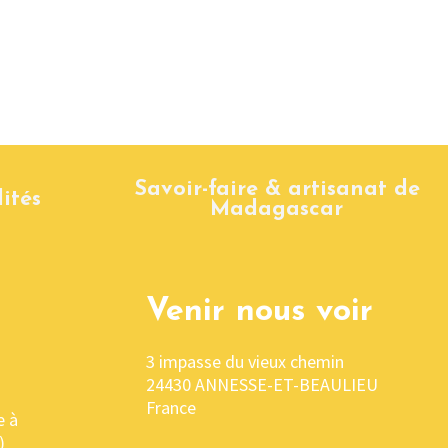
Savoir-faire & artisanat de
ités
Madagascar
Venir nous voir
3 impasse du vieux chemin
24430 ANNESSE-ET-BEAULIEU
France
e à
)