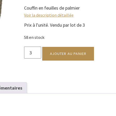
Couffin en feuilles de palmier
Voir la description détaillée
Prix à l'unité. Vendu par lot de 3
58 en stock
quantité
de
AJOUTER AU PANIER
Couffin
8
tours
écriture
émentaires