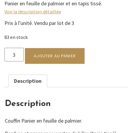
Panier en feuille de palmier et en tapis tissé.
Voir la description détaillée
Prix à l'unité. Vendu par lot de 3
83 en stock
quantité
de
AJOUTER AU PANIER
Couffin
Kilim
Description
Description
Couffin Panier en feuille de palmier.