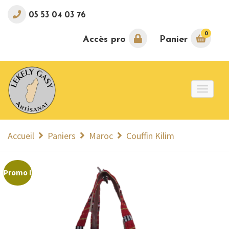
05 53 04 03 76
0
Accès pro
Panier
Toggle
naviga
Accueil
Paniers
Maroc
Couffin Kilim
Promo !