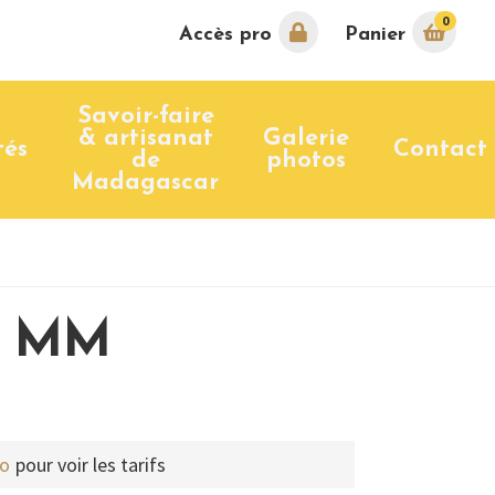
0
Accès pro
Panier
Savoir-faire
& artisanat
Galerie
tés
Contact
de
photos
Madagascar
t MM
ro
pour voir les tarifs