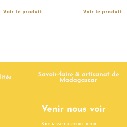
Voir le produit
Voir le produit
Savoir-faire & artisanat de
ités
Madagascar
Venir nous voir
3 impasse du vieux chemin