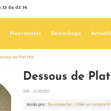
 53 04 03 76
Nouveautés
Destockage
Actuali
essous de Plat MM
Dessous de Pla
Réf. : 6109585
Accès pro :
Se connecter / créer un compte P