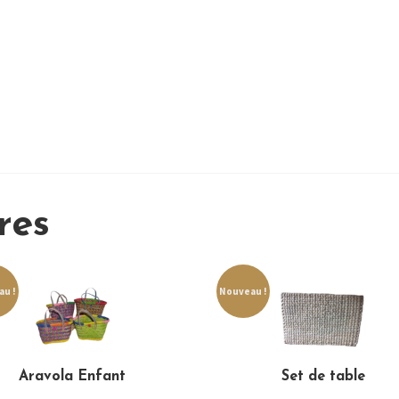
res
u !
Nouveau !
Aravola Enfant
Set de table