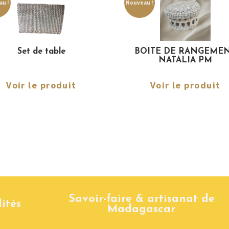
u !
Nouveau !
Set de table
BOITE DE RANGEME
NATALIA PM
Voir le produit
Voir le produit
Savoir-faire & artisanat de
ités
Madagascar