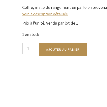
Coffre, malle de rangement en paille en proven
Voir la description détaillée
Prix à l'unité. Vendu par lot de 1
1 en stock
quantité
de
AJOUTER AU PANIER
Malle
APAGANBE