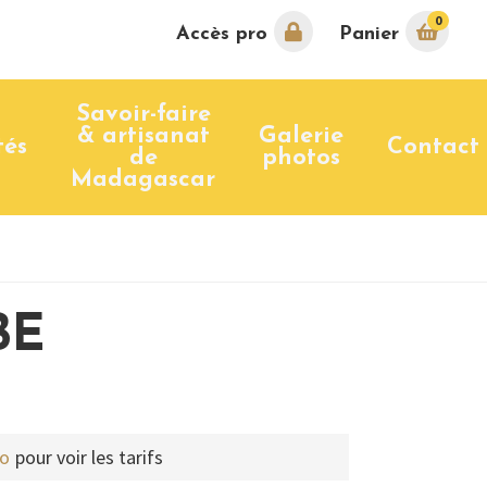
0
Accès pro
Panier
Savoir-faire
& artisanat
Galerie
tés
Contact
de
photos
Madagascar
BE
ro
pour voir les tarifs