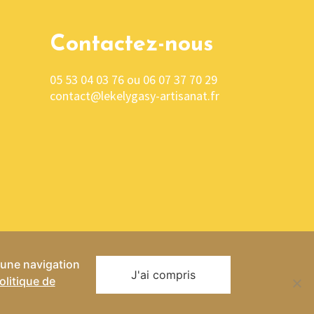
Contactez-nous
05 53 04 03 76 ou 06 07 37 70 29
contact@lekelygasy-artisanat.fr
r une navigation
J'ai compris
olitique de
entialité