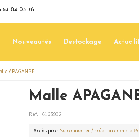
 53 04 03 76
Nouveautés
Destockage
Actuali
alle APAGANBE
Malle APAGAN
Réf. : 6165932
Accès pro :
Se connecter / créer un compte P