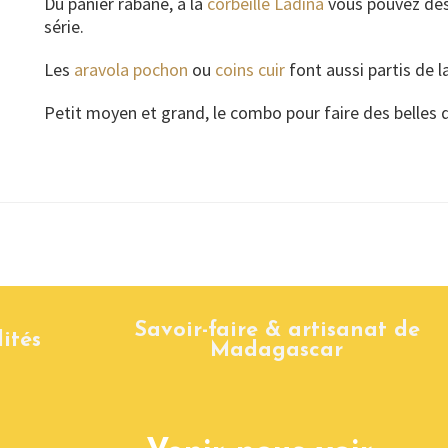
Du panier rabane, à la
corbeille Ladina
vous pouvez dés
série.
Les
aravola pochon
ou
coins cuir
font aussi partis de l
Petit moyen et grand, le combo pour faire des belles d
Savoir-faire & artisanat de
ités
Madagascar