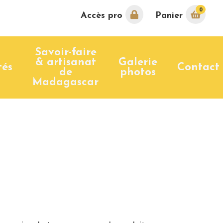
0
Accès pro
Panier
Savoir-faire
& artisanat
Galerie
tés
Contact
de
photos
Madagascar