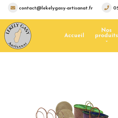
contact@lekelygasy-artisanat.fr
05
Nos
Accueil
produits