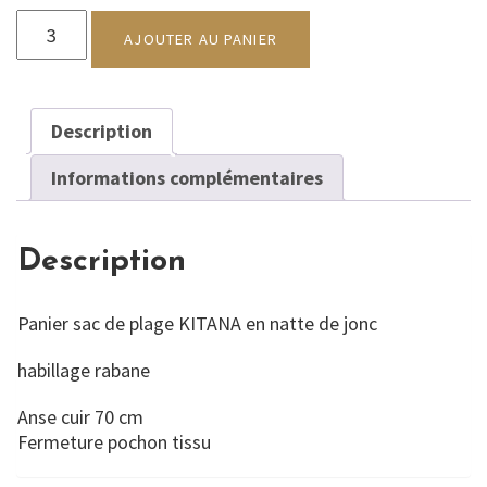
quantité
de
AJOUTER AU PANIER
sac
de
plage
Description
KITANA
Informations complémentaires
Description
Panier sac de plage KITANA en natte de jonc
habillage rabane
Anse cuir 70 cm
Fermeture pochon tissu