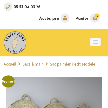
05 53 04 03 76
0
Accès pro
Panier
Toggle
naviga
Accueil
Sacs à main
Sac palmier Petit Modèle
Promo !