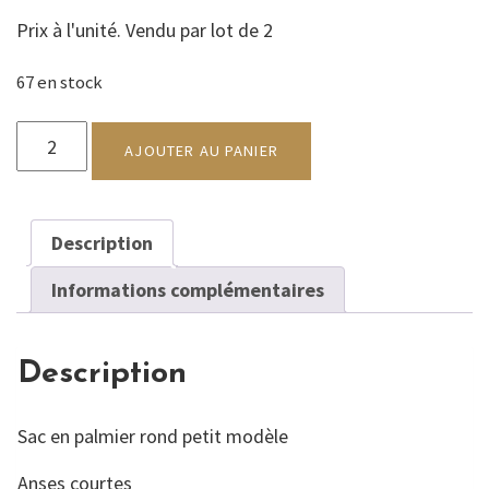
Prix à l'unité. Vendu par lot de 2
67 en stock
quantité
de
AJOUTER AU PANIER
Sac
palmier
Petit
Description
Modèle
Informations complémentaires
Description
Sac en palmier rond petit modèle
Anses courtes