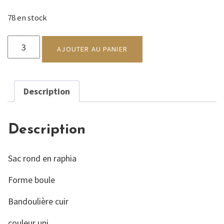
78 en stock
quantité
de
AJOUTER AU PANIER
Sac
à
main
Description
BAOLINA
COULEUR
Description
Sac rond en raphia
Forme boule
Bandoulière cuir
couleur uni