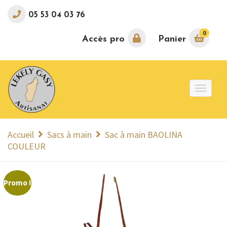
05 53 04 03 76
0
Accès pro
Panier
Toggle
naviga
Accueil
Sacs à main
Sac à main BAOLINA
COULEUR
Promo !