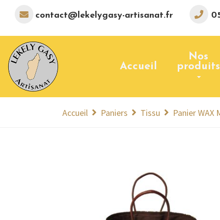
contact@lekelygasy-artisanat.fr
05
Nos
Accueil
produits
Accueil
Paniers
Tissu
Panier WAX