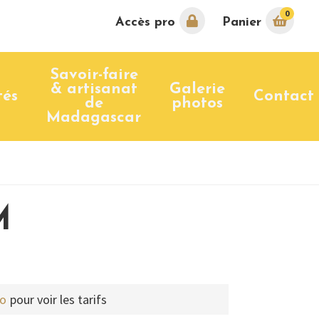
0
Accès pro
Panier
Savoir-faire
& artisanat
Galerie
tés
Contact
de
photos
Madagascar
M
ro
pour voir les tarifs