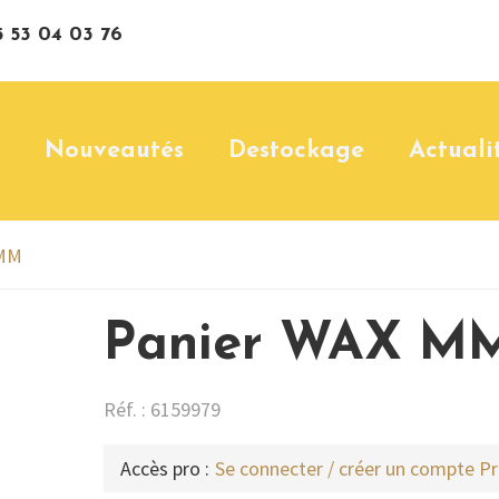
 53 04 03 76
Nouveautés
Destockage
Actuali
 MM
Panier WAX M
Réf. : 6159979
Accès pro :
Se connecter / créer un compte P