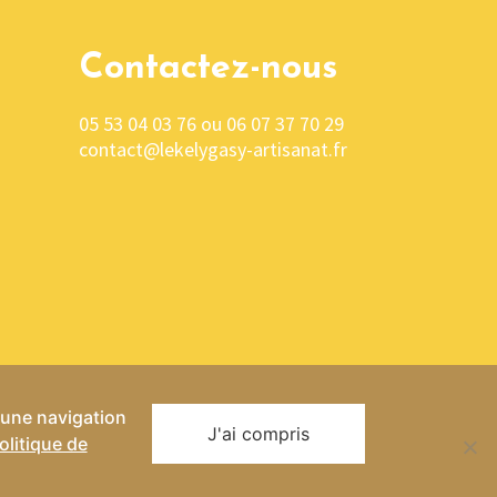
Contactez-nous
05 53 04 03 76 ou 06 07 37 70 29
contact@lekelygasy-artisanat.fr
r une navigation
J'ai compris
olitique de
entialité