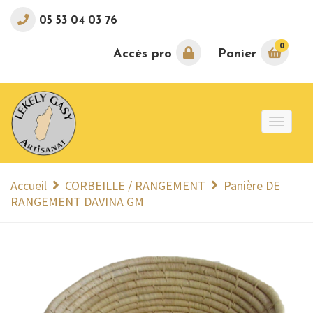
05 53 04 03 76
0
Accès pro
Panier
Toggle
naviga
Accueil
CORBEILLE / RANGEMENT
Panière DE
RANGEMENT DAVINA GM