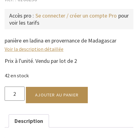
Accès pro :
Se connecter / créer un compte Pro
pour
voir les tarifs
panière en ladina en provernance de Madagascar
Voir la description détaillée
Prix à l'unité. Vendu par lot de 2
42 en stock
quantité
de
AJOUTER AU PANIER
Panière
DE
RANGEMENT
Description
DAVINA
GM