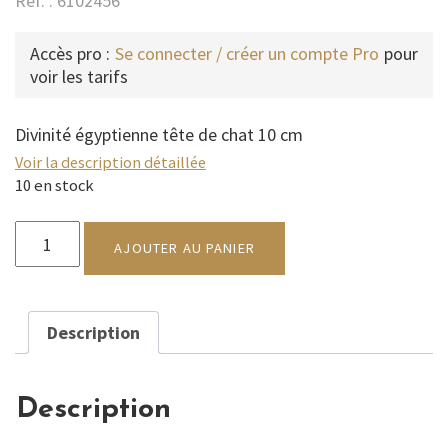
Réf. : 6102456
Accès pro :
Se connecter / créer un compte Pro
pour
voir les tarifs
Divinité égyptienne tête de chat 10 cm
Voir la description détaillée
10 en stock
quantité
de
AJOUTER AU PANIER
DIVINITÉ
ÉGYPTIENNE
Description
Description