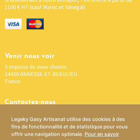
1100 € HT (sauf Maroc et Sénégal)
Venir nous voir
3 impasse du vieux chemin
24430 ANNESSE-ET-BEAULIEU
France
Contactez-nous
05 53 04 03 76 ou 06 07 37 70 29
Legeky Gasy Artisanat utilise des cookies à des
contact@lekelygasy-artisanat.fr
fins de fonctionnalité et de statistique pour vous
offrir une navigation optimale.
Pour en savoir