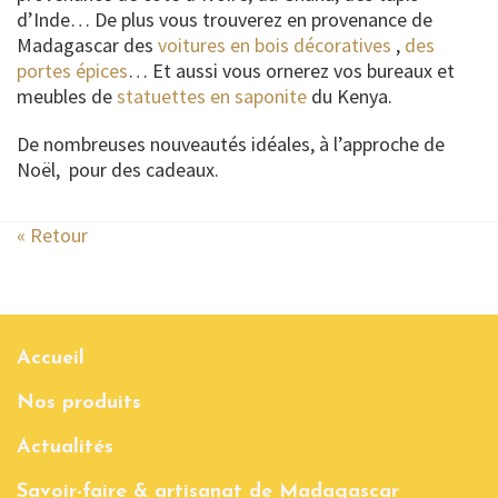
d’Inde… De plus vous trouverez en provenance de
Madagascar des
voitures en bois décoratives
,
des
portes épices
… Et aussi vous ornerez vos bureaux et
meubles de
statuettes en saponite
du Kenya.
De nombreuses nouveautés idéales, à l’approche de
Noël, pour des cadeaux.
« Retour
Accueil
Nos produits
Actualités
Savoir-faire & artisanat de Madagascar