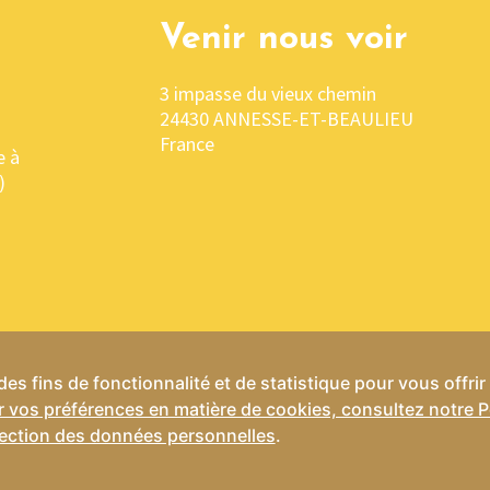
Venir nous voir
3 impasse du vieux chemin
24430 ANNESSE-ET-BEAULIEU
France
e à
)
es fins de fonctionnalité et de statistique pour vous offri
r vos préférences en matière de cookies, consultez notre P
ns Générales de Vente
Mentions légales
Politique de confid
ection des données personnelles
.
Site créé par IRCF