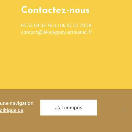
Contactez-nous
05 53 04 03 76 ou 06 07 37 70 29
contact@lekelygasy-artisanat.fr
r une navigation
J'ai compris
olitique de
entialité