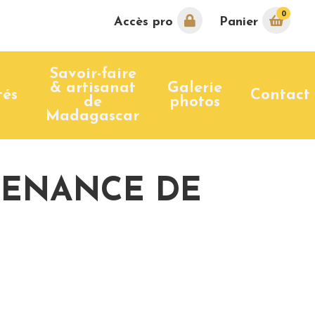
0
Accès pro
Panier
Savoir-faire
& artisanat
Galerie
tés
Contact
de
photos
Madagascar
VENANCE DE