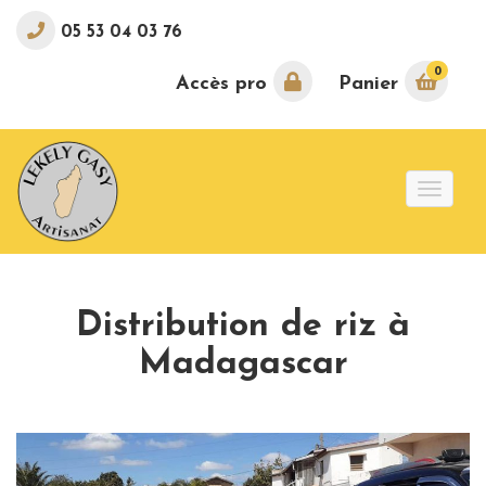
05 53 04 03 76
0
Accès pro
Panier
Toggle
naviga
Distribution de riz à
Madagascar