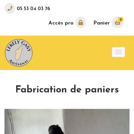
05 53 04 03 76
0
Accès pro
Panier
Toggle
naviga
Fabrication de paniers